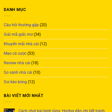
DANH MỤC
Câu hỏi thường gặp
(20)
Giải mã giấc mơ
(34)
Khuyến mãi nhà cái
(12)
Mẹo cá cược
(53)
Review nhà cái
(18)
So sánh nhà cái
(10)
Soi kèo bóng
(12)
BÀI VIẾT MỚI NHẤT
Cách chơi bài binh lủng: Hướng dẫn chi tiết tránh