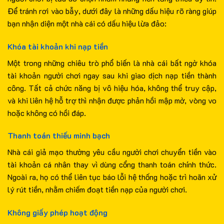
Để tránh rơi vào bẫy, dưới đây là những dấu hiệu rõ ràng giúp
bạn nhận diện một nhà cái có dấu hiệu lừa đảo:
Khóa tài khoản khi nạp tiền
Một trong những chiêu trò phổ biến là nhà cái bất ngờ khóa
tài khoản người chơi ngay sau khi giao dịch nạp tiền thành
công. Tất cả chức năng bị vô hiệu hóa, không thể truy cập,
và khi liên hệ hỗ trợ thì nhận được phản hồi mập mờ, vòng vo
hoặc không có hồi đáp.
Thanh toán thiếu minh bạch
Nhà cái giả mạo thường yêu cầu người chơi chuyển tiền vào
tài khoản cá nhân thay vì dùng cổng thanh toán chính thức.
Ngoài ra, họ có thể liên tục báo lỗi hệ thống hoặc trì hoãn xử
lý rút tiền, nhằm chiếm đoạt tiền nạp của người chơi.
Không giấy phép hoạt động