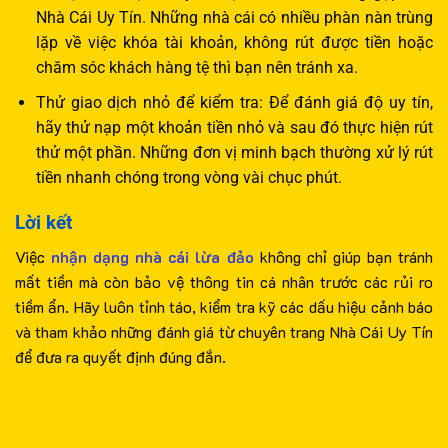
Nhà Cái Uy Tín. Những nhà cái có nhiều phàn nàn trùng
lặp về việc khóa tài khoản, không rút được tiền hoặc
chăm sóc khách hàng tệ thì bạn nên tránh xa.
Thử giao dịch nhỏ để kiểm tra: Để đánh giá độ uy tín,
hãy thử nạp một khoản tiền nhỏ và sau đó thực hiện rút
thử một phần. Những đơn vị minh bạch thường xử lý rút
tiền nhanh chóng trong vòng vài chục phút.
Lời kết
Việc
nhận dạng nhà cái lừa đảo
không chỉ giúp bạn tránh
mất tiền mà còn bảo vệ thông tin cá nhân trước các rủi ro
tiềm ẩn. Hãy luôn tỉnh táo, kiểm tra kỹ các dấu hiệu cảnh báo
và tham khảo những đánh giá từ chuyên trang Nhà Cái Uy Tín
để đưa ra quyết định đúng đắn.