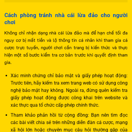
Cách phòng tránh nhà cái lừa đảo cho người
chơi
Không chỉ nhận dạng nhà cái lừa đảo mà để hạn chế tối đa
nguy cơ bị mất tiền và lộ thông tin cá nhân khi tham gia cá
cược trực tuyến, người chơi cần trang bị kiến thức và thực
hiện một số bước kiểm tra cơ bản trước khi quyết định tham
gia.
Xác minh chứng chỉ bảo mật và giấy phép hoạt động:
Trước tiên, hãy kiểm tra xem trang web có sử dụng công
nghệ bảo mật hay không. Ngoài ra, đừng quên kiểm tra
giấy phép hoạt động được công khai trên website và
xác thực qua tổ chức cấp phép chính thức.
Tham khảo phản hồi từ cộng đồng: Bạn nên tìm đọc
các bài viết chia sẻ trên những diễn đàn cá cược, mạng
xã hội lớn hoặc chuyên mục câu hỏi thường gặp của