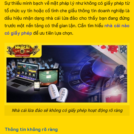
Sự thiếu minh bạch về mặt pháp lý như không có giấy phép từ
tổ chức uy tín hoặc cố tình che giấu thông tin doanh nghiệp là
dấu hiệu nhận dạng nhà cái lừa đảo cho thấy bạn đang đứng
trước một nền tảng có thể gian lận. Cần tìm hiểu
nhà cái nào
có giấy phép
để ưu tiên lựa chọn.
Nhà cái lừa đảo sẽ không có giấy phép hoạt động rõ ràng
Thông tin không rõ ràng