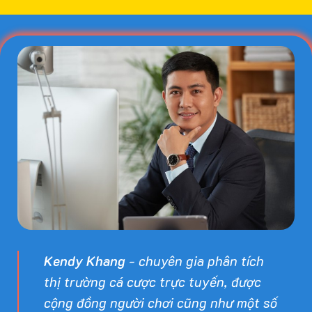
cảm
may
xúc
mắn
khi
tài
cá
lộc
cược
hiệu
quả
nhất
2026
Kendy Khang
- chuyên gia phân tích
thị trường cá cược trực tuyến, được
cộng đồng người chơi cũng như một số