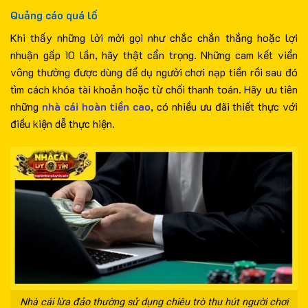
Quảng cáo quá lố
Khi thấy những lời mời gọi như chắc chắn thắng hoặc lợi
nhuận gấp 10 lần, hãy thật cẩn trọng. Những cam kết viển
vông thường được dùng để dụ người chơi nạp tiền rồi sau đó
tìm cách khóa tài khoản hoặc từ chối thanh toán. Hãy ưu tiên
những
nhà cái hoàn tiền cao
, có nhiều ưu đãi thiết thực với
điều kiện dễ thực hiện.
Nhà cái lừa đảo thường sử dụng chiêu trò thu hút người chơi